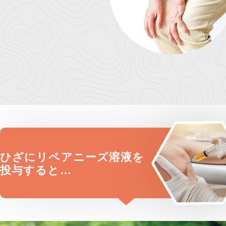
ひざに
リペアニーズ溶液を
投与すると…