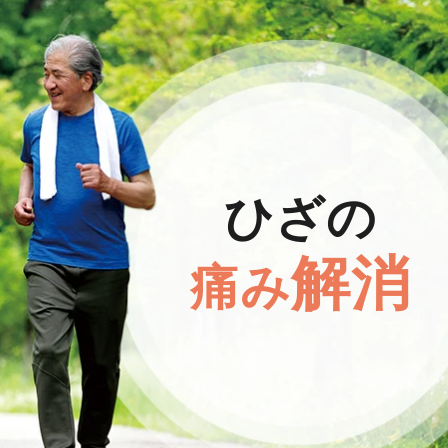
ひざの
解消
痛み