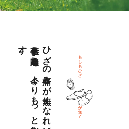
。
仕事も
趣味も
、
今よ
り
も
っ
と
楽し
く
な
り
ま
す
ひざの痛みが無くなれば、
も
し
も
ひ
ざ
に
関
す
る
悩
み
が
無
く
な
れ