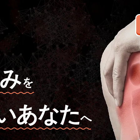
み
を
いあなた
へ