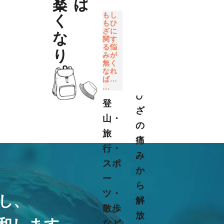
ば
…
もし
…
もひ
ざに
移
関す
る悩
動
みが
無く
時
なれ
ば…
の
…
ひ
登
ざ
⼭・
の
旅
痛
⾏・
み
スポ
か
ー
ら
ツ・
し、
解
散歩
放
和します。
など