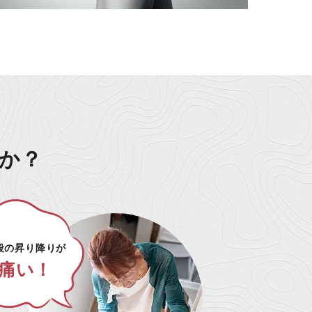
か？
段の昇り降りが
痛い！