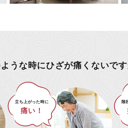
のような時に
ひざが痛くないです
立ち上がった時に
階
痛い！