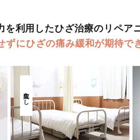
力を利用した
ひざ治療のリペア
せずに
ひざの痛み緩和が期待で
入院なし