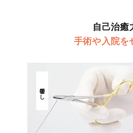
自己治癒
手術や入院を
手術なし