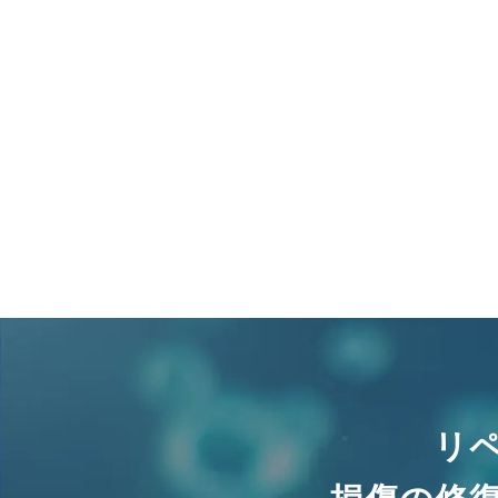
リ
損傷の修