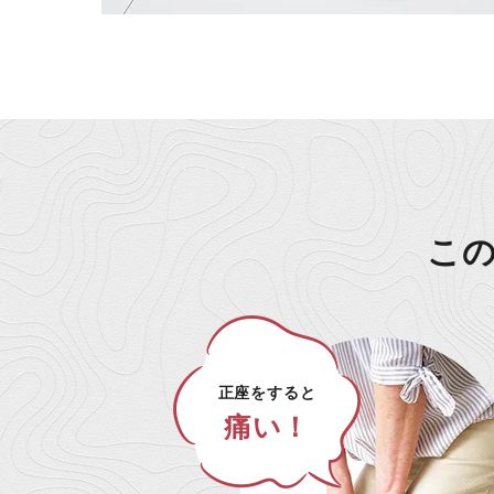
こ
正座をすると
痛い！